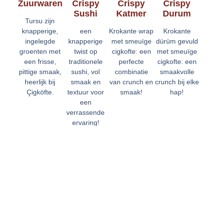
Zuurwaren
Crispy
Crispy
Crispy
Sushi
Katmer
Durum
Tursu zijn
knapperige,
een
Krokante wrap
Krokante
ingelegde
knapperige
met smeuïge
dürüm gevuld
groenten met
twist op
cigkofte: een
met smeuïge
een frisse,
traditionele
perfecte
cigkofte: een
pittige smaak,
sushi, vol
combinatie
smaakvolle
heerlijk bij
smaak en
van crunch en
crunch bij elke
Çigköfte.
textuur voor
smaak!
hap!
een
verrassende
ervaring!
Vestigingen