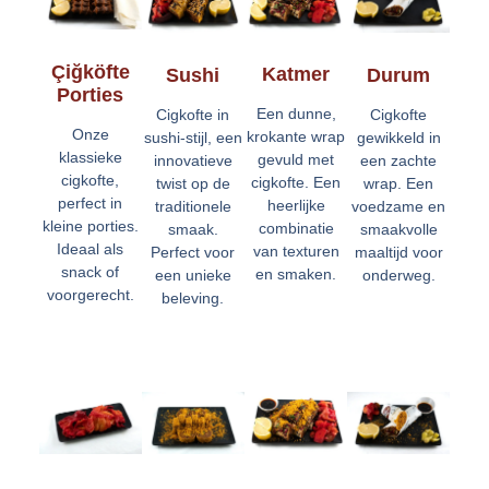
Çiğköfte
Katmer
Durum
Sushi
Porties
Een dunne,
Cigkofte
Cigkofte in
Onze
krokante wrap
gewikkeld in
sushi-stijl, een
klassieke
gevuld met
een zachte
innovatieve
cigkofte,
cigkofte. Een
wrap. Een
twist op de
perfect in
heerlijke
voedzame en
traditionele
kleine porties.
combinatie
smaakvolle
smaak.
Ideaal als
van texturen
maaltijd voor
Perfect voor
snack of
en smaken.
onderweg.
een unieke
voorgerecht.
beleving.